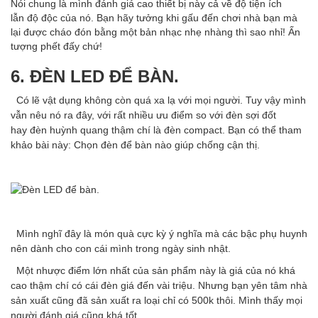
Nói chung là mình đánh giá cao thiết bị này cả về độ tiện ích
lẫn độ độc của nó. Bạn hãy tưởng khi gấu đến chơi nhà bạn mà
lại được cháo đón bằng một bản nhạc nhẹ nhàng thì sao nhỉ! Ấn
tượng phết đấy chứ!
6. ĐÈN LED ĐỂ BÀN.
Có lẽ vật dụng không còn quá xa lạ với mọi người. Tuy vậy mình
vẫn nêu nó ra đây, với rất nhiều ưu điểm so với đèn sợi đốt
hay đèn huỳnh quang thậm chí là đèn compact. Bạn có thể tham
khảo bài này: Chọn đèn để bàn nào giúp chống cận thị.
Mình nghĩ đây là món quà cực kỳ ý nghĩa mà các bậc phụ huynh
nên dành cho con cái mình trong ngày sinh nhật.
Một nhược điểm lớn nhất của sản phẩm này là giá của nó khá
cao thậm chí có cái đèn giá đến vài triệu. Nhưng bạn yên tâm nhà
sản xuất cũng đã sản xuất ra loại chỉ có 500k thôi. Mình thấy mọi
người đánh giá cũng khá tốt