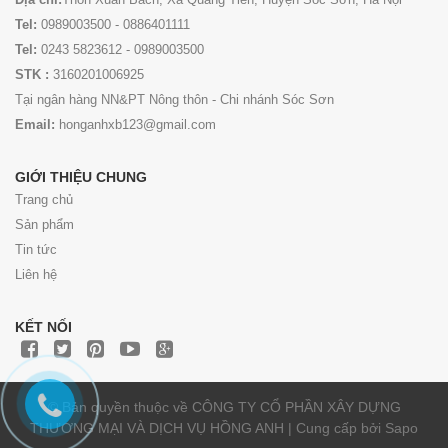
Tel:
0989003500 - 0886401111
Tel:
0243 5823612 - 0989003500
STK :
3160201006925
Tại ngân hàng NN&PT Nông thôn - Chi nhánh Sóc Sơn
Email:
honganhxb123@gmail.com
GIỚI THIỆU CHUNG
Trang chủ
Sản phẩm
Tin tức
Liên hệ
KẾT NỐI
© Bản quyền thuộc về CÔNG TY CỔ PHẦN XÂY DỰNG
THƯƠNG MẠI VÀ DỊCH VỤ HỒNG ANH | Cung cấp bởi
Sapo