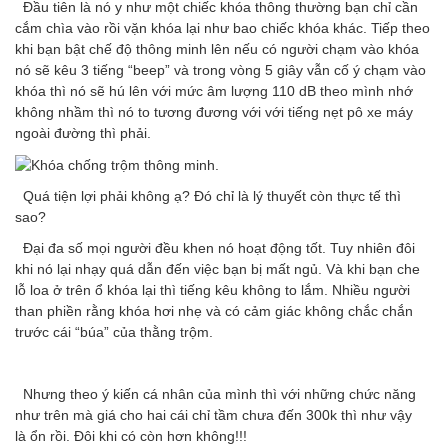
Đầu tiên là nó y như một chiếc khóa thông thường bạn chỉ cần
cắm chìa vào rồi vặn khóa lại như bao chiếc khóa khác. Tiếp theo
khi bạn bật chế độ thông minh lên nếu có người chạm vào khóa
nó sẽ kêu 3 tiếng “beep” và trong vòng 5 giây vẫn cố ý chạm vào
khóa thì nó sẽ hú lên với mức âm lượng 110 dB theo mình nhớ
không nhầm thì nó to tương đương với với tiếng nẹt pô xe máy
ngoài đường thì phải.
Quá tiện lợi phải không ạ? Đó chỉ là lý thuyết còn thực tế thì
sao?
Đại đa số mọi người đều khen nó hoạt động tốt. Tuy nhiên đôi
khi nó lại nhạy quá dẫn đến việc bạn bị mất ngủ. Và khi bạn che
lỗ loa ở trên ổ khóa lại thì tiếng kêu không to lắm. Nhiều người
than phiền rằng khóa hơi nhẹ và có cảm giác không chắc chắn
trước cái “búa” của thằng trộm.
Nhưng theo ý kiến cá nhân của mình thì với những chức năng
như trên mà giá cho hai cái chỉ tầm chưa đến 300k thì như vậy
là ổn rồi. Đôi khi có còn hơn không!!!