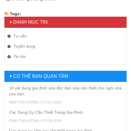
Tags:
DANH MỤC TIN
Tư vấn
Tuyển dụng
Tin tức
CÓ THỂ BẠN QUAN TÂM
10 vật dụng gia đình vừa độc đáo vừa cần thiết cho ngôi nhà
của bạn.
ĐINH THỊ HƯỜNG | 17/ 04/ 2018
Các Dụng Cụ Cần Thiết Trong Gia Đình.
ĐINH THỊ HƯỜNG | 17/ 04/ 2018
Các dụng cụ cầm tay cần thiết trong gia đình