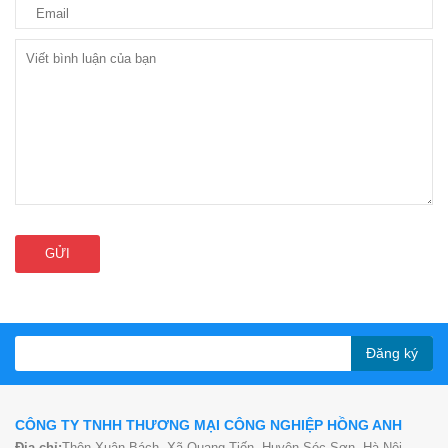
GỬI
Đăng ký
CÔNG TY TNHH THƯƠNG MẠI CÔNG NGHIỆP HỒNG ANH
Địa chỉ:
Thôn Xuân Bách, Xã Quang Tiến, Huyện Sóc Sơn, Hà Nội