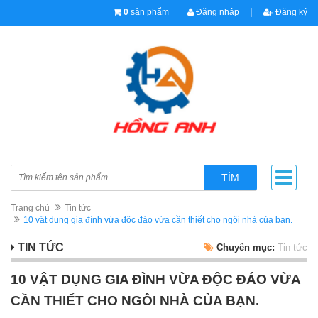
|
0
sản phẩm
Đăng nhập
Đăng ký
TÌM
Trang chủ
Tin tức
10 vật dụng gia đình vừa độc đáo vừa cần thiết cho ngôi nhà của bạn.
TIN TỨC
Chuyên mục:
Tin tức
10 VẬT DỤNG GIA ĐÌNH VỪA ĐỘC ĐÁO VỪA
CẦN THIẾT CHO NGÔI NHÀ CỦA BẠN.