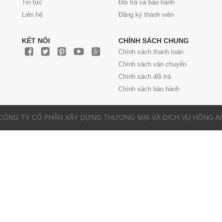
Tin tức
Đổi trả và bảo hành
Liên hệ
Đăng ký thành viên
KẾT NỐI
CHÍNH SÁCH CHUNG
Chính sách thanh toán
Chính sách vận chuyển
Chính sách đổi trả
Chính sách bảo hành
về CÔNG TY CỔ PHẦN XÂY DỰNG THƯƠNG MẠI VÀ DỊCH VỤ HỒNG ANH