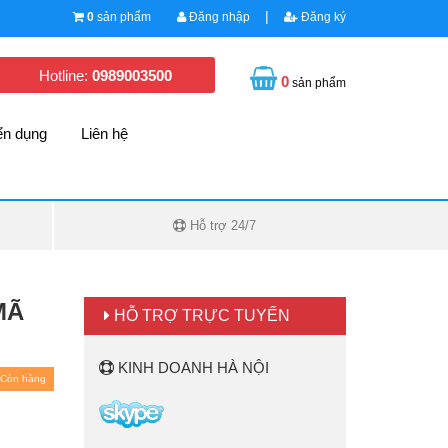
|
0
sản phẩm
Đăng nhập
Đăng ký
Hotline:
0989003500
0
sản phẩm
ển dụng
Liên hệ
Hỗ trợ 24/7
 MÃ
HỖ TRỢ TRỰC TUYẾN
KINH DOANH HÀ NỘI
Còn hàng