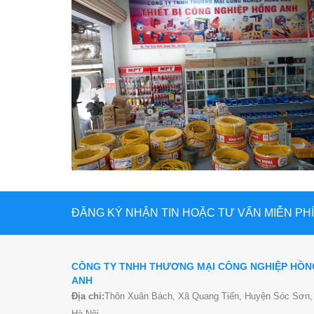
ĐĂNG KÝ NHẬN TIN HOẶC TƯ VẤN MIỄN PHÍ
CÔNG TY TNHH THƯƠNG MẠI CÔNG NGHIỆP HỒN
ANH
Địa chỉ:
Thôn Xuân Bách, Xã Quang Tiến, Huyện Sóc Sơn,
Hà Nội