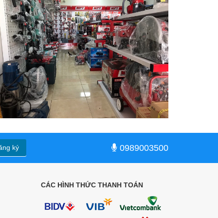
0989003500
ăng ký
CÁC HÌNH THỨC THANH TOÁN