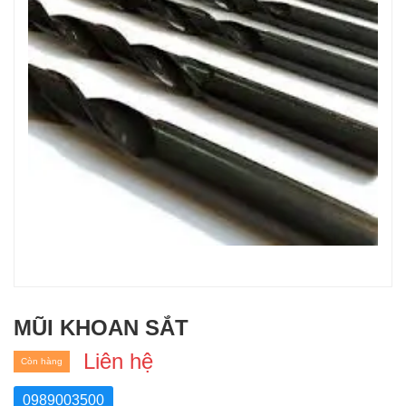
MŨI KHOAN SẮT
Liên hệ
Còn hàng
0989003500