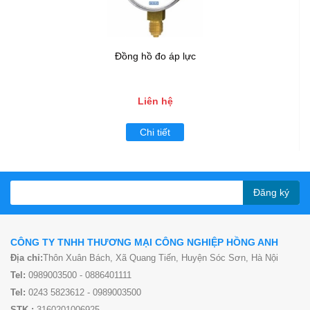
Đồng hồ đo áp lực
Liên hệ
Chi tiết
Đăng ký
CÔNG TY TNHH THƯƠNG MẠI CÔNG NGHIỆP HỒNG ANH
Địa chỉ:
Thôn Xuân Bách, Xã Quang Tiến, Huyện Sóc Sơn, Hà Nội
Tel:
0989003500 - 0886401111
Tel:
0243 5823612 - 0989003500
STK :
3160201006925