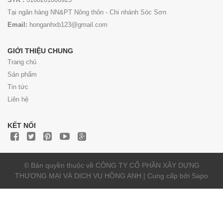
Tại ngân hàng NN&PT Nông thôn - Chi nhánh Sóc Sơn
Email:
honganhxb123@gmail.com
GIỚI THIỆU CHUNG
Trang chủ
Sản phẩm
Tin tức
Liên hệ
KẾT NỐI
© Bản quyền thuộc về CÔNG TY CỔ PHẦN XÂY DỰNG
THƯƠNG MẠI VÀ DỊCH VỤ HỒNG ANH | Cung cấp bởi
Sapo