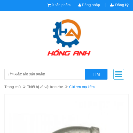
|
0
sản phẩm
Đăng nhập
Đăng ký
TÌM
Trang chủ
Thiết bị và vật tư nước
Cút ren mạ kẽm