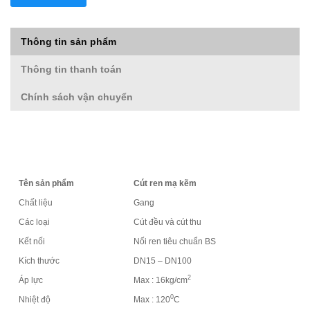
Thông tin sản phẩm
Thông tin thanh toán
Chính sách vận chuyển
Tên sản phẩm
Cút ren mạ kẽm
Chất liệu
Gang
Các loại
Cút đều và cút thu
Kết nối
Nối ren tiêu chuẩn BS
Kích thước
DN15 – DN100
2
Áp lực
Max : 16kg/cm
0
Nhiệt độ
Max : 120
C