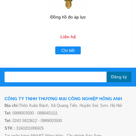
Đồng hồ đo áp lực
Liên hệ
Chi tiết
Đăng ký
CÔNG TY TNHH THƯƠNG MẠI CÔNG NGHIỆP HỒNG ANH
Địa chỉ:
Thôn Xuân Bách, Xã Quang Tiến, Huyện Sóc Sơn, Hà Nội
Tel:
0989003500 - 0886401111
Tel:
0243 5823612 - 0989003500
STK :
3160201006925
Tại ngân hàng NN&PT Nông thôn - Chi nhánh Sóc Sơn