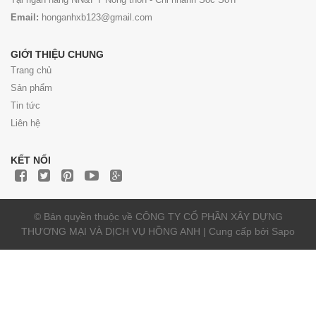
Email:
honganhxb123@gmail.com
GIỚI THIỆU CHUNG
Trang chủ
Sản phẩm
Tin tức
Liên hệ
KẾT NỐI
© Bản quyền thuộc về CÔNG TY CỔ PHẦN XÂY DỰNG
THƯƠNG MẠI VÀ DỊCH VỤ HỒNG ANH | Cung cấp bởi
Sapo