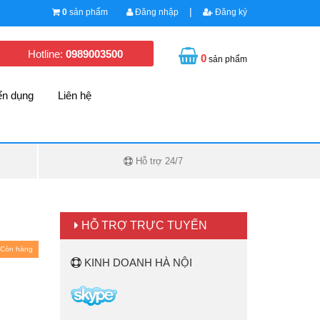
|
0
sản phẩm
Đăng nhập
Đăng ký
Hotline:
0989003500
0
sản phẩm
ển dụng
Liên hệ
Hỗ trợ 24/7
HỖ TRỢ TRỰC TUYẾN
Còn hàng
KINH DOANH HÀ NỘI