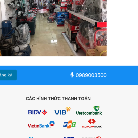
0989003500
ăng ký
CÁC HÌNH THỨC THANH TOÁN