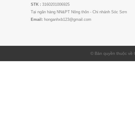
STK :
3160201006925
Tại ngân hàng NN&PT Nông thôn - Chi nhánh Sóc Sơn
Email:
honganhxb123@gmail.com
© Bản quyền thuộc 