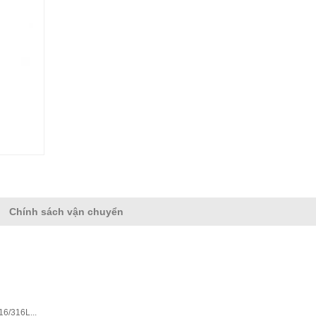
Chính sách vận chuyển
16/316L...