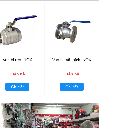
Van bi ren INOX
Van bi mặt bích INOX
Rọ gang 
Liên hệ
Liên hệ
Liên
Chi tiết
Chi tiết
Chi t