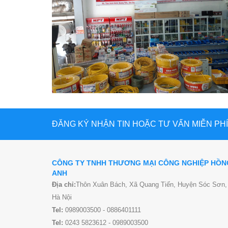
ĐĂNG KÝ NHẬN TIN HOẶC TƯ VẤN MIỄN PHÍ
CÔNG TY TNHH THƯƠNG MẠI CÔNG NGHIỆP HỒN
ANH
Địa chỉ:
Thôn Xuân Bách, Xã Quang Tiến, Huyện Sóc Sơn,
Hà Nội
Tel:
0989003500 - 0886401111
Tel:
0243 5823612 - 0989003500