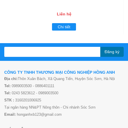
Liên hệ
Chi tiết
Đăng ký
CÔNG TY TNHH THƯƠNG MẠI CÔNG NGHIỆP HỒNG ANH
Địa chỉ:
Thôn Xuân Bách, Xã Quang Tiến, Huyện Sóc Sơn, Hà Nội
Tel:
0989003500 - 0886401111
Tel:
0243 5823612 - 0989003500
STK :
3160201006925
Tại ngân hàng NN&PT Nông thôn - Chi nhánh Sóc Sơn
Email:
honganhxb123@gmail.com