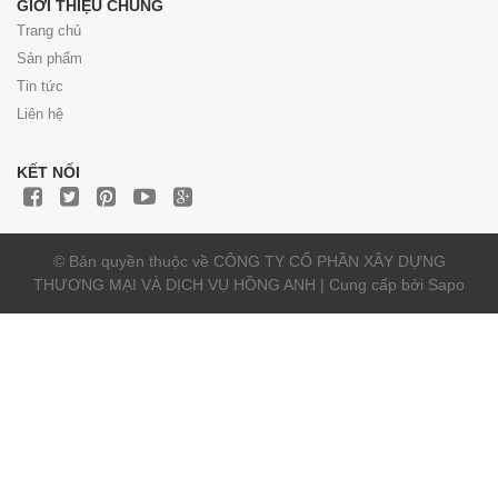
GIỚI THIỆU CHUNG
Trang chủ
Sản phẩm
Tin tức
Liên hệ
KẾT NỐI
© Bản quyền thuộc về CÔNG TY CỔ PHẦN XÂY DỰNG
THƯƠNG MẠI VÀ DỊCH VỤ HỒNG ANH | Cung cấp bởi
Sapo