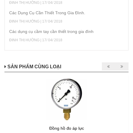
ĐINH THỊ HƯỜNG | 17/ 04/ 2018
Các Dụng Cụ Cần Thiết Trong Gia Đình.
ĐINH THỊ HƯỜNG | 17/ 04/ 2018
Các dụng cụ cầm tay cần thiết trong gia đình
ĐINH THỊ HƯỜNG | 17/ 04/ 2018
SẢN PHẨM CÙNG LOẠI
Đồng hồ đo áp lực