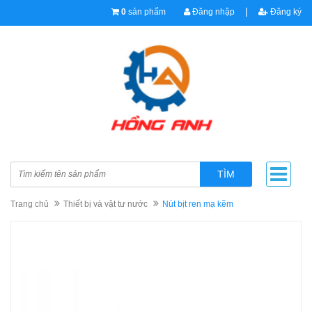
|
0
sản phẩm
Đăng nhập
Đăng ký
TÌM
Trang chủ
Thiết bị và vật tư nước
Nút bịt ren mạ kẽm