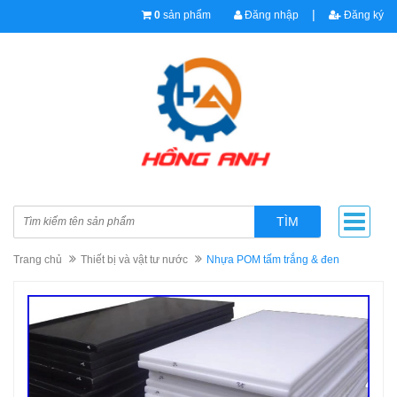
|
0
sản phẩm
Đăng nhập
Đăng ký
TÌM
Trang chủ
Thiết bị và vật tư nước
Nhựa POM tấm trắng & đen