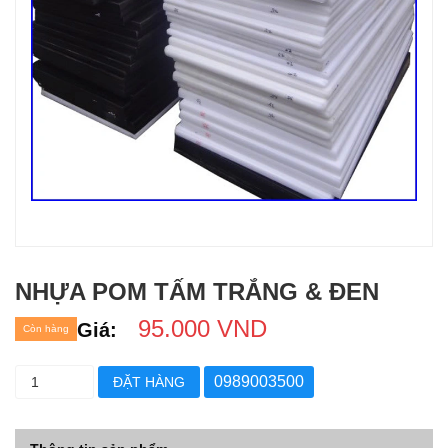
NHỰA POM TẤM TRẮNG & ĐEN
95.000 VND
Giá:
Còn hàng
0989003500
ĐẶT HÀNG