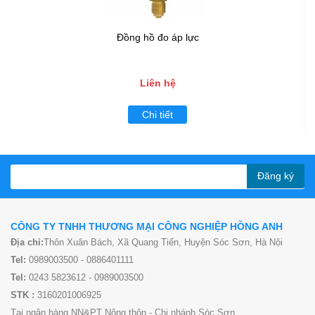
Đồng hồ đo áp lực
Liên hệ
Chi tiết
Đăng ký
CÔNG TY TNHH THƯƠNG MẠI CÔNG NGHIỆP HỒNG ANH
Địa chỉ:
Thôn Xuân Bách, Xã Quang Tiến, Huyện Sóc Sơn, Hà Nội
Tel:
0989003500 - 0886401111
Tel:
0243 5823612 - 0989003500
STK :
3160201006925
Tại ngân hàng NN&PT Nông thôn - Chi nhánh Sóc Sơn