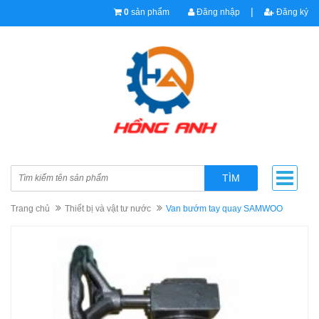
|
0
sản phẩm
Đăng nhập
Đăng ký
TÌM
Trang chủ
Thiết bị và vật tư nước
Van bướm tay quay SAMWOO