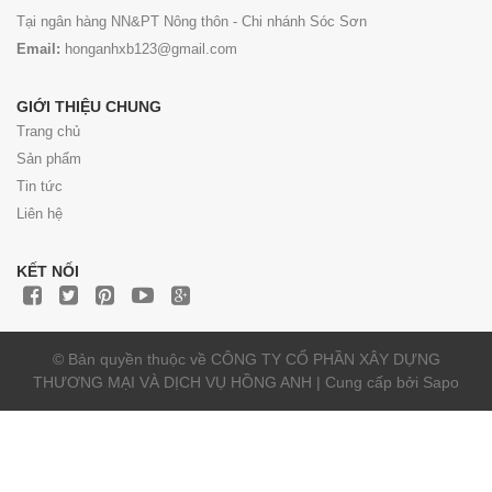
Tại ngân hàng NN&PT Nông thôn - Chi nhánh Sóc Sơn
Email:
honganhxb123@gmail.com
GIỚI THIỆU CHUNG
Trang chủ
Sản phẩm
Tin tức
Liên hệ
KẾT NỐI
© Bản quyền thuộc về CÔNG TY CỔ PHẦN XÂY DỰNG
THƯƠNG MẠI VÀ DỊCH VỤ HỒNG ANH | Cung cấp bởi
Sapo